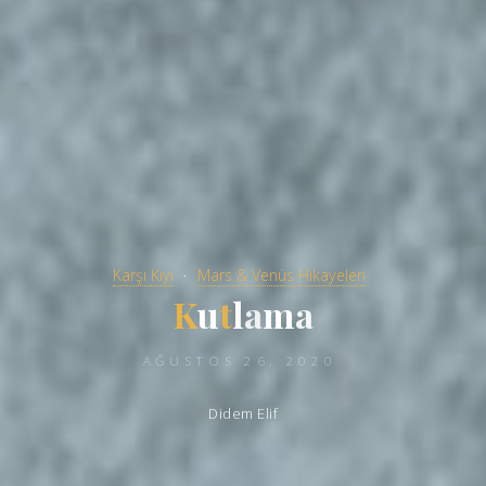
Karşı Kıyı
Mars & Venüs Hikayeleri
K
u
t
l
a
m
a
AĞUSTOS 26, 2020
Didem Elif