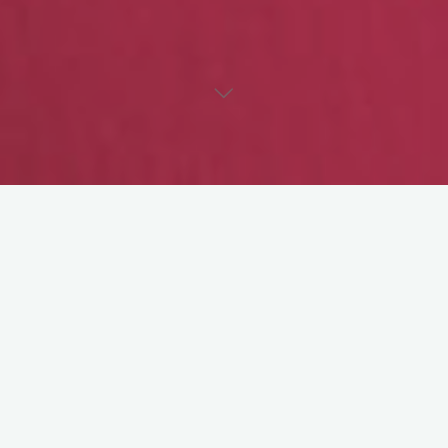
Mars ve Venüs çifti uçaktadır. Venüs dalmış bir halde
camdan
dışarı bakmaktadır
.
Mars –
Hayırdır Venüs. Uçağa bindik bineli kafanı camdan
ayırmadın. Yüzünü gören cennetlik valla.
Venüs –
Pardon. Dalmışım canım.
Mars –
Hayret cennet esprime gülmedin. Bugün Elif’in
Cennet
Köşesi
adını verdiği Japonya’dan ayrılıyoruz ya, ben “Yüzünü
gören cennetlik,” diyerek seni biraz olsun gülümsetirim