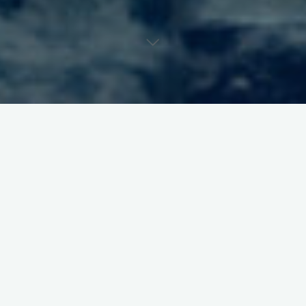
Mars –
Allahım offf. Her tarafım ağrıyor.
Venüs –
Hayırdır Mars, neyin var?
Mars –
Dün geceden sonra oldu. Hep Elif yüzünden. Sabaha
kadar kilimin üzerinde sevişilir mi ayol? Nerede görülmüş bu
eziyet?
Venüs –
Eziyet mi? Benimle sevişmek hoşuna gidiyor
sanmıştım.
Mars –
Gitmez mi canım? Hem de nasıl gidiyor bir bilsen ama
ondan bahseden kim? Ben kilim kısmını söylüyorum. Sırf bizim