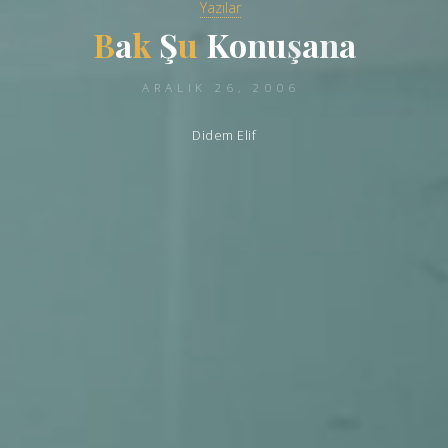
Yazılar
B
a
a
k
Ş
Ş
u
K
o
n
u
ş
a
n
a
ARALIK 26, 2006
Didem Elif