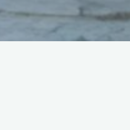
Dönem dönem televizyonda izlemeye tahammül edemediğim
şahıslar ya da programlar olmuştur. Burada ismini telaffuz
edecek olmaktan bile vicdan azabı duyacağım Ajdar da,
bugünlerde bunlardan biri. Kendini sanatçı hatta hiperstar
olarak nitelendiren, ne kulağa ne göze hitap etmeyen bu şahısa
zerre kadar kızamıyorum doğrusu. Bütün öfkem onu
programlara çıkartanlara. Bu yolla bir yandan kendisiyle dalga
geçip kendilerince eğleniyorlar, diğer yandan da onun
popüleritesini artırıyorlar. Niyetim kimsenin ekmeğiyle oynamak
değil, ancak ilerde ekmek kavgasına girişecek çocuklarımızın
böyle örneklerle uyutulmasına da gönlüm razı olmuyor. Çünkü
gerçek hayat bu değil.