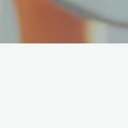
Yeni yıla girdiğimiz şu günlerde, daha iyi bir yıl geçirmek adına;
hepimiz umut dolu niyetler ediyoruz, bereket dolu cümleler
kuruyoruz. En çok da 2013 yılının kendimiz ve sevdiklerimiz için
mutlu geçmesini diliyoruz.
Geçmiş yıllarla kıyasladığımda 2012 yılı kendimi mutlu
hissettiğim senelerden biri oldu. Oysaki daha önceki senelere
nazaran geçtiğimiz sene olumsuz pek çok olayla baş etmek
durumunda kaldım. Onun öncesindeyse kesinlikle konforlu ama
mutsuz bir hayatım vardı. Hatta hayattan tek bir şey
istiyordum: Mutlu Olmak!