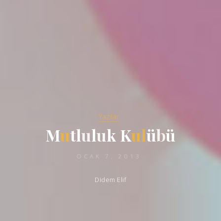
Yazılar
M
u
t
l
u
l
u
k
K
u
l
ü
b
ü
OCAK 7, 2013
Didem Elif